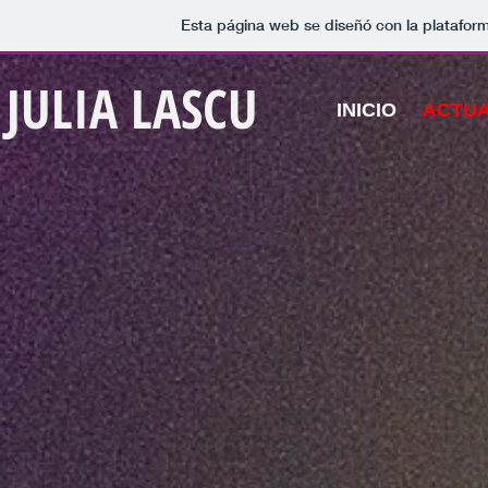
Esta página web se diseñó con la platafor
JULIA LASCU
INICIO
ACTUA