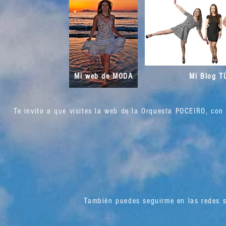
Mi web de MODA
Mi Blog 
Te invito a que visites la web de la Orquesta POCEIRO, con
También puedes seguirme en las redes s